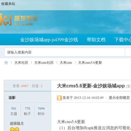
收藏本站
金沙娱场城app-js4399金沙线
帮助文档
下载中
大米社区
大米cms社区
大米cms
大米cms5.6更新
查看:
6987
|
回复:
2
大米cms5.6更新-金沙娱场城app
[
大
»
›
›
›
追影
发表于 2015-12-16 16:02:49
|
显示全部楼层
501
778
7696
主题
帖子
积分
大米cms5.6更新
超级版主
（1）后台增加向apk推送云消息的可视