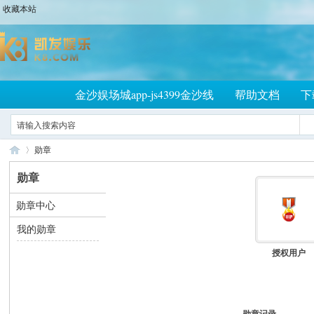
收藏本站
金沙娱场城app-js4399金沙线
帮助文档
下
勋章
勋章
勋章中心
大
›
我的勋章
授权用户
勋章记录