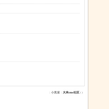
|
小黑屋
|
大米cms社区
( )