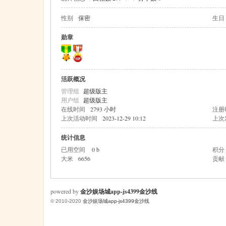
性别
保密
生日
米
勋章
活跃概况
管理组
超级版主
用户组
超级版主
在线时间
2793 小时
注册
上次活动时间
2023-12-29 10:12
上次
cm
统计信息
已用空间
0 b
积分
大米
6656
贡献
powered by
金沙娱场城app-js4399金沙线
© 2010-2020
金沙娱场城app-js4399金沙线