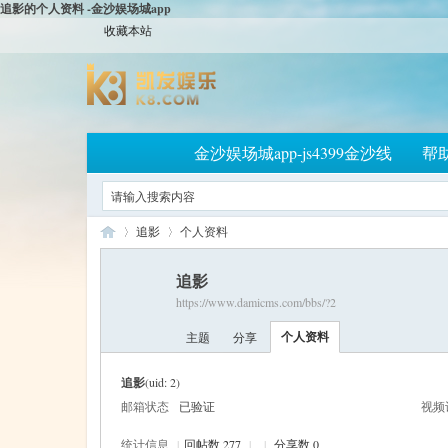
追影的个人资料 -金沙娱场城app
收藏本站
金沙娱场城app-js4399金沙线
帮
追影
个人资料
追影
https://www.damicms.com/bbs/?2
大
›
›
个人资料
主题
分享
追影
(uid: 2)
邮箱状态
已验证
视频
统计信息
|
回帖数 277
|
|
分享数 0