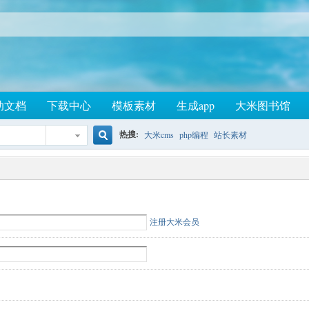
助文档
下载中心
模板素材
生成app
大米图书馆
热搜:
大米cms
php编程
站长素材
搜
索
注册大米会员