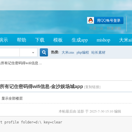
只需一步，快速开始
演示
帮助
下载
模板
生成app
mishop
大米ai
热搜:
大米cms
php编程
站长素材
搜
出所有记住密码得wifi信息 ...
出所有记住密码得wifi信息-金沙娱场城app
[复制链接]
索
显示全部楼层
本帖最后由 追影 于 2025-7-30 15:10 编辑
rt profile folder=d:\ key=clear