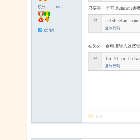
积分
8632
只要某一个可以加name参
米
netsh wlan expo
复制代码
发消息
在另外一台电脑导入这些记住
for %f in (d:\w
复制代码
cm
回复