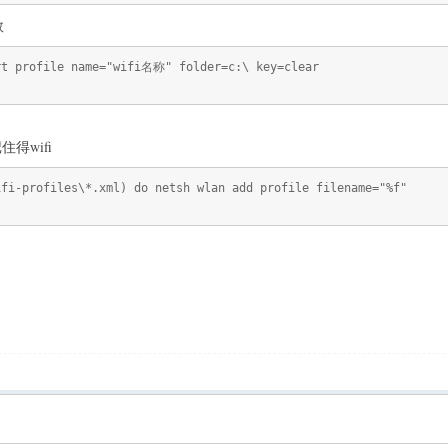
数
rt profile name="wifi名称" folder=c:\ key=clear
得wifi
ifi-profiles\*.xml) do netsh wlan add profile filename="%f"