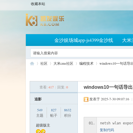
收藏本站
金沙娱场城app-js4399金沙线
大米
社区
大米cms社区
编程技术
windows10一句话导
查看:
417
|
回复:
0
windows10一句话导
大
»
›
›
›
追影
发表于 2025-7-30 09:07:16
|
549
827
8632
主题
帖子
积分
netsh wlan expo
超级版主
复制代码