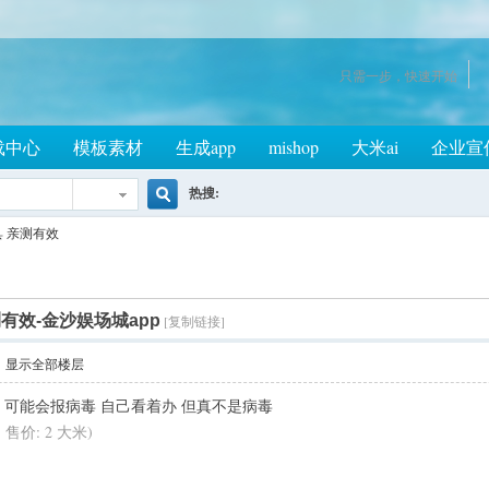
只需一步，快速开始
载中心
模板素材
生成app
mishop
大米ai
企业宣
热搜:
搜
工具 亲测有效
测有效-金沙娱场城app
[复制链接]
索
显示全部楼层
有效 可能会报病毒 自己看着办 但真不是病毒
 , 售价: 2 大米)