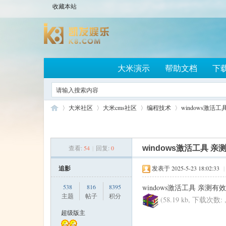
收藏本站
大米演示
帮助文档
下
大米社区
大米cms社区
编程技术
windows激活
查看:
54
|
回复:
0
windows激活工具 亲
大
»
›
›
›
追影
发表于 2025-5-23 18:02:33
|
538
816
8395
windows激活工具 亲测
主题
帖子
积分
(58.19 kb, 下载次数:
超级版主