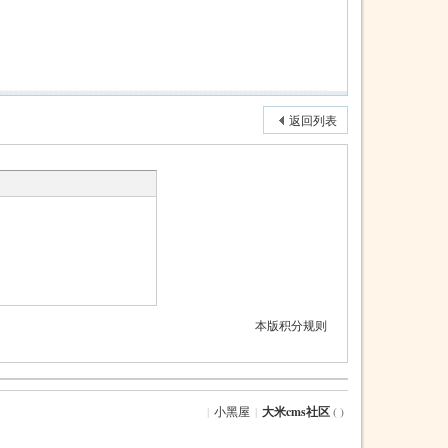
返回列表
本版积分规则
|
小黑屋
|
大米cms社区
( )