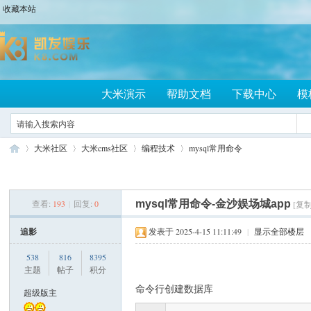
收藏本站
大米演示
帮助文档
下载中心
模
大米社区
大米cms社区
编程技术
mysql常用命令
查看:
193
|
回复:
0
mysql常用命令-金沙娱场城app
[复
大
»
›
›
›
追影
发表于 2025-4-15 11:11:49
|
显示全部楼层
538
816
8395
主题
帖子
积分
命令行创建数据库
超级版主