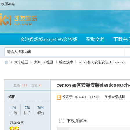
收藏本站
金沙娱场城app-js4399金沙线
帮助文档
下载中
大米社区
大米cms社区
编程技术
centos如何安装安装elasticsearch
查看:
111
|
回复:
0
centos如何安装安装elasticsear
大
»
›
›
›
追影
发表于 2024-4-1 10:12:28
|
显示全部楼层
501
778
7696
主题
帖子
积分
（1）下载并解压
超级版主