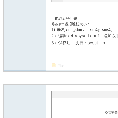
s
可能遇到得问题：
修改jvm虚拟堆栈大小：
1）修改jvm.option： -xms2g -xmx2g
2）编辑 /etc/sysctl.conf，追加
3）保存后，执行：sysctl -p
金
回复
沙
您需要登