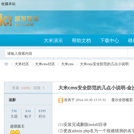
收藏本站
大米演示
帮助文档
下载中心
模
大米社区
大米cms社区
大米cms
大米cms安全防范的几点小说明
查看:
11656
|
回复:
3
大米cms安全防范的几点小说明-金
大
»
›
›
›
追影
发表于 2014-10-30 13:33:32
|
显示全部楼层
538
816
8395
主题
帖子
积分
(1)安装完成删除install目录
超级版主
(2)更改admin.php名为一个很难猜测的名