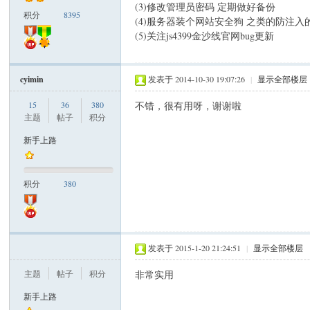
(3)修改管理员密码 定期做好备份
积分
8395
(4)服务器装个网站安全狗 之类的防注入
(5)关注js4399金沙线官网bug更新
米
cyimin
发表于 2014-10-30 19:07:26
|
显示全部楼层
15
36
380
不错，很有用呀，谢谢啦
主题
帖子
积分
新手上路
cm
积分
380
发表于 2015-1-20 21:24:51
|
显示全部楼层
主题
帖子
积分
非常实用
新手上路