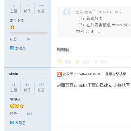
sjs
4
8
62
主题
帖子
积分
追影 发表于 2015-3-16 19:23
（1）新建分类
新手上路
（2）在列表页模板 web->tpl->de
举例：list_ ...
积分
62
发消息
谢谢啊。
43
回复
支持
反对
admin
发表于 2025-8-4 14:36:20
|
显示全部楼层
11
13
677
封面页面在 index下面自己建立 连接就写 {:u
主题
帖子
积分
管理员
积分
677
99
发消息