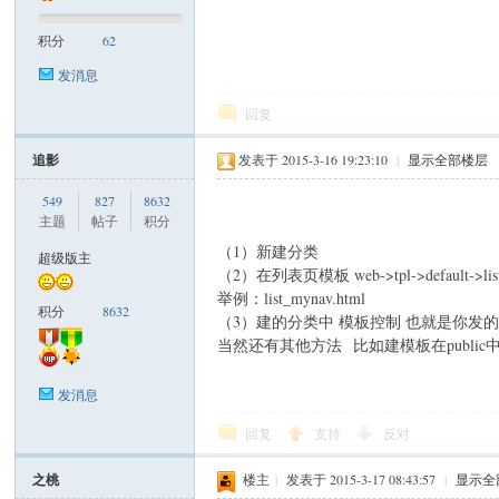
积分
62
米
发消息
回复
追影
发表于 2015-3-16 19:23:10
|
显示全部楼层
549
827
8632
主题
帖子
积分
（1）新建分类
超级版主
（2）在列表页模板 web->tpl->default->
cm
举例：list_mynav.html
积分
8632
（3）建的分类中 模板控制 也就是你发的
当然还有其他方法 比如建模板在public
发消息
回复
支持
反对
之桃
楼主
|
发表于 2015-3-17 08:43:57
|
显示全