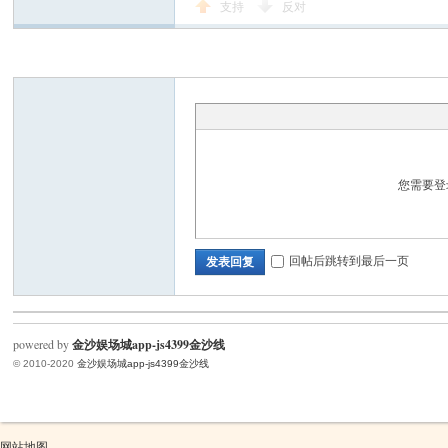
支持
反对
金
您需要登
回帖后跳转到最后一页
发表回复
powered by
金沙娱场城app-js4399金沙线
沙
© 2010-2020
金沙娱场城app-js4399金沙线
网站地图