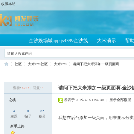
收藏本站
金沙娱场城app-js4399金沙线
大米演示
帮
社区
大米cms社区
大米cms
请问下把大米添加一级页面啊
查看:
8727
|
回复:
3
请问下把大米添加一级页面啊-金沙娱
大
»
›
›
›
之桃
发表于 2015-3-16 17:47:46
|
显示全部楼层
4
8
62
主题
帖子
积分
我想在后台添加一级页面，用来显示分类
新手上路