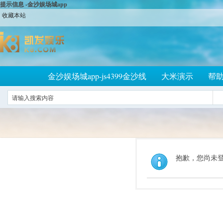
提示信息 -金沙娱场城app
收藏本站
金沙娱场城app-js4399金沙线
大米演示
帮
抱歉，您尚未