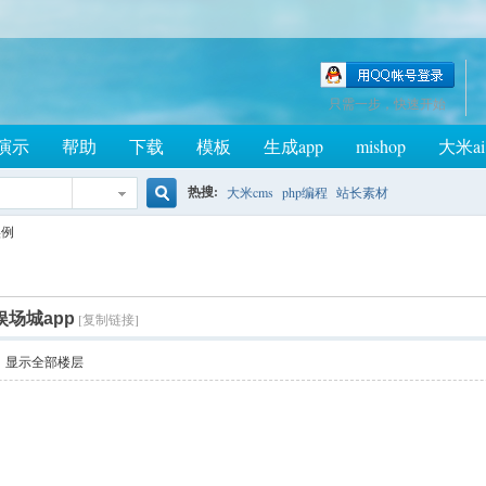
只需一步，快速开始
演示
帮助
下载
模板
生成app
mishop
大米ai
热搜:
大米cms
php编程
站长素材
搜
实例
娱场城app
[复制链接]
索
显示全部楼层