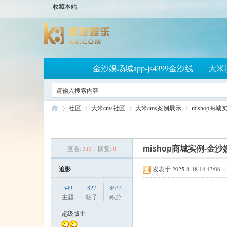
收藏本站
金沙娱场城app-js4399金沙线
大米
社区
大米cms社区
大米cms案例展示
mishop商城
查看:
315
|
回复:
0
mishop商城实例-金沙
大
»
›
›
›
追影
发表于 2025-8-18 14:43:06
|
549
827
8632
主题
帖子
积分
超级版主