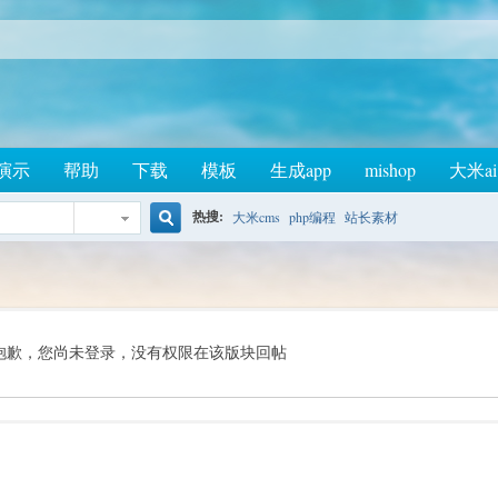
演示
帮助
下载
模板
生成app
mishop
大米ai
热搜:
大米cms
php编程
站长素材
搜
索
抱歉，您尚未登录，没有权限在该版块回帖