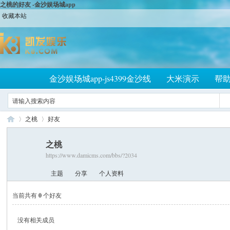
之桃的好友 -金沙娱场城app
收藏本站
金沙娱场城app-js4399金沙线
大米演示
帮
之桃
好友
之桃
https://www.damicms.com/bbs/?2034
大
›
›
主题
分享
个人资料
当前共有
0
个好友
没有相关成员