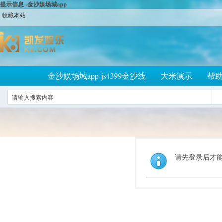
提示信息 -金沙娱场城app
收藏本站
金沙娱场城app-js4399金沙线
大米演示
帮
请先登录后才