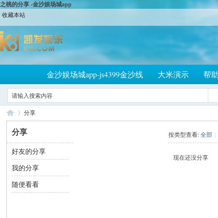
之桃的分享 -金沙娱场城app
收藏本站
金沙娱场城app-js4399金沙线
大米演示
帮
分享
分享
按类型查看:
全部
|
好友的分享
大
›
现在还没分享
我的分享
随便看看