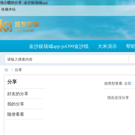
张小暖的分享 -金沙娱场城app
收藏本站
金沙娱场城app-js4399金沙线
大米演示
帮
分享
分享
按类型查看:
全部
|
好友的分享
大
›
现在还没分享
我的分享
随便看看