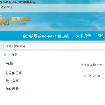
张小暖的分享 -金沙娱场城app
收藏本站
金沙娱场城app-js4399金沙线
大米演示
帮
分享
分享
按类型查看:
全部
|
好友的分享
大
›
现在还没分享
我的分享
随便看看