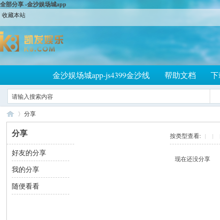
全部分享 -金沙娱场城app
收藏本站
金沙娱场城app-js4399金沙线
帮助文档
下
分享
分享
按类型查看:
|
|
好友的分享
大
›
现在还没分享
我的分享
随便看看