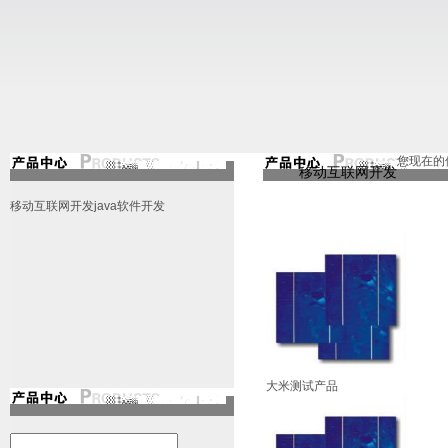
您现在的
移动互联网开发
移动互联网开发
java软件开发
大米测试产品