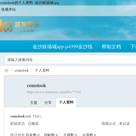
comslook的个人资料 -金沙娱场城app
收藏本站
金沙娱场城app-js4399金沙线
帮助文档
下
comslook
个人资料
comslook
https://www.damicms.com/bbs/?7341
大
›
›
个人资料
主题
分享
comslook
(uid: 7341)
邮箱状态
已验证
视频认证
未认证
统计信息
好友数 0
|
回帖数 0
|
主题数 0
|
分享数 0