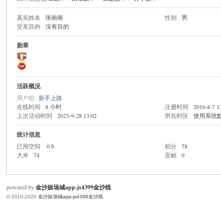
真实姓名
张南南
性别
男
交友目的
没有目的
米
勋章
活跃概况
用户组
新手上路
在线时间
8 小时
注册时间
2016-8-7 1
上次活动时间
2023-9-28 13:02
所在时区
使用系统
cm
统计信息
已用空间
0 b
积分
78
大米
74
贡献
0
powered by
金沙娱场城app-js4399金沙线
© 2010-2020
金沙娱场城app-js4399金沙线