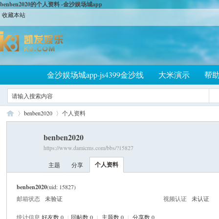
benben2020的个人资料 -金沙娱场城app
收藏本站
金沙娱场城app-js4399金沙线
大米演示
帮
benben2020
个人资料
benben2020
https://www.damicms.com/bbs/?15827
大
›
›
个人资料
主题
分享
benben2020
(uid: 15827)
邮箱状态
未验证
视频认证
未认证
统计信息
好友数 0
|
回帖数 0
|
主题数 0
|
分享数 0