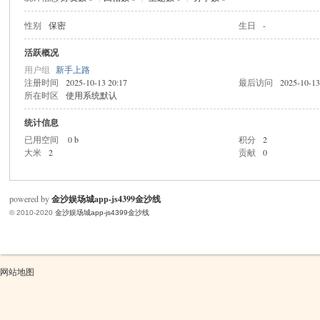
性别
保密
生日
-
米
活跃概况
用户组
新手上路
注册时间
2025-10-13 20:17
最后访问
2025-10-13
所在时区
使用系统默认
统计信息
已用空间
0 b
积分
2
大米
2
贡献
0
cm
powered by
金沙娱场城app-js4399金沙线
© 2010-2020
金沙娱场城app-js4399金沙线
网站地图