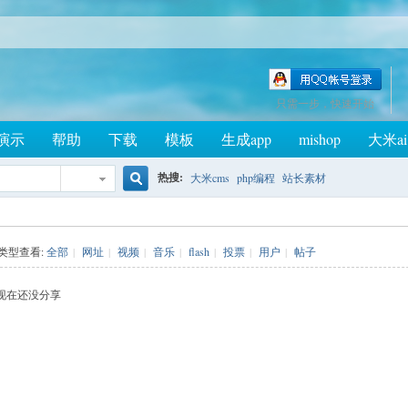
只需一步，快速开始
演示
帮助
下载
模板
生成app
mishop
大米ai
热搜:
大米cms
php编程
站长素材
搜
类型查看:
全部
|
网址
|
视频
|
音乐
|
flash
|
投票
|
用户
|
帖子
索
现在还没分享