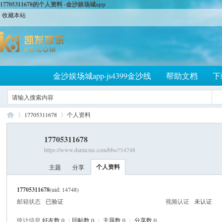
17705311678的个人资料 -金沙娱场城app
收藏本站
金沙娱场城app-js4399金沙线
帮助文档
下
17705311678
个人资料
17705311678
https://www.damicms.com/bbs/?14748
大
›
›
个人资料
主题
分享
17705311678
(uid: 14748)
邮箱状态
已验证
视频认证
未认证
统计信息
好友数 0
|
回帖数 0
|
主题数 0
|
分享数 0