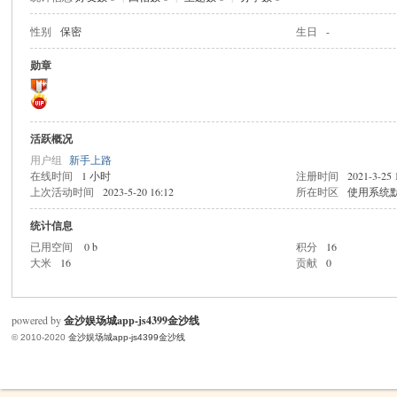
性别
保密
生日
-
米
勋章
活跃概况
用户组
新手上路
在线时间
1 小时
注册时间
2021-3-25 
上次活动时间
2023-5-20 16:12
所在时区
使用系统
统计信息
cm
已用空间
0 b
积分
16
大米
16
贡献
0
powered by
金沙娱场城app-js4399金沙线
© 2010-2020
金沙娱场城app-js4399金沙线