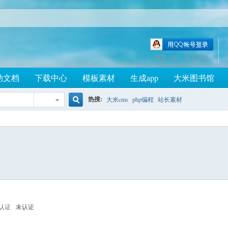
只需一步，快速开始
助文档
下载中心
模板素材
生成app
大米图书馆
热搜:
大米cms
php编程
站长素材
搜
索
认证
未认证