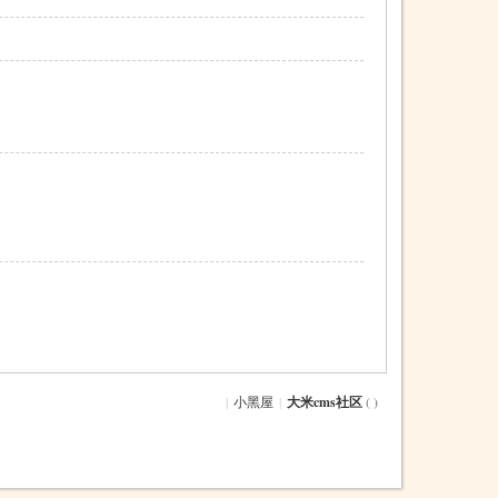
|
小黑屋
|
大米cms社区
( )