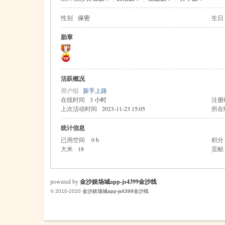
性别
保密
生日
米
勋章
活跃概况
用户组
新手上路
在线时间
3 小时
注册
上次活动时间
2023-11-23 15:05
所在
统计信息
cm
已用空间
0 b
积分
大米
18
贡献
powered by
金沙娱场城app-js4399金沙线
© 2010-2020
金沙娱场城app-js4399金沙线