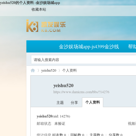
yeishu520的个人资料 -金沙娱场城app
收藏本站
金沙娱场城app-js4399金沙线
帮
yeishu520
个人资料
yeishu520
https://www.damicms.com/bbs/?14276
大
›
›
个人资料
主题
分享
yeishu520
(uid: 14276)
邮箱状态
未验证
视频
统计信息
好友数 0
|
回帖数 0
|
主题数 0
|
分享数 0