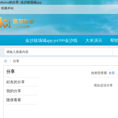
dherso的分享 -金沙娱场城app
收藏本站
金沙娱场城app-js4399金沙线
大米演示
帮
分享
分享
按类型查看:
全部
|
好友的分享
大
›
现在还没分享
我的分享
随便看看