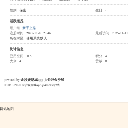
性别
保密
生日
-
米
活跃概况
用户组
新手上路
注册时间
2025-11-10 23:46
最后访问
2025-11-11
所在时区
使用系统默认
统计信息
已用空间
0 b
积分
4
大米
4
贡献
0
cm
powered by
金沙娱场城app-js4399金沙线
© 2010-2020
金沙娱场城app-js4399金沙线
网站地图