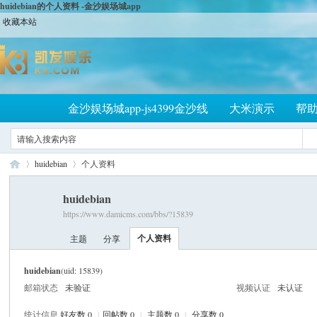
huidebian的个人资料 -金沙娱场城app
收藏本站
金沙娱场城app-js4399金沙线
大米演示
帮
huidebian
个人资料
huidebian
https://www.damicms.com/bbs/?15839
大
›
›
个人资料
主题
分享
huidebian
(uid: 15839)
邮箱状态
未验证
视频认证
未认证
统计信息
好友数 0
|
回帖数 0
|
主题数 0
|
分享数 0