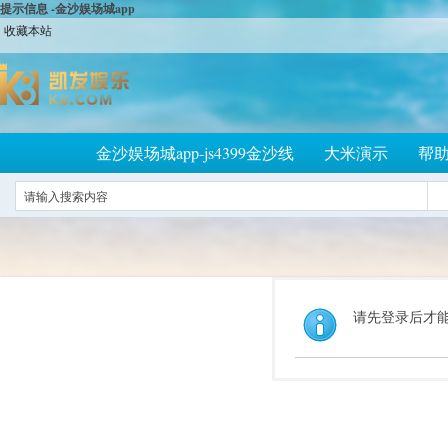
提示信息 -金沙娱场城app
收藏本站
金沙娱场城app-js4399金沙线
大米演示
帮
请先登录后才