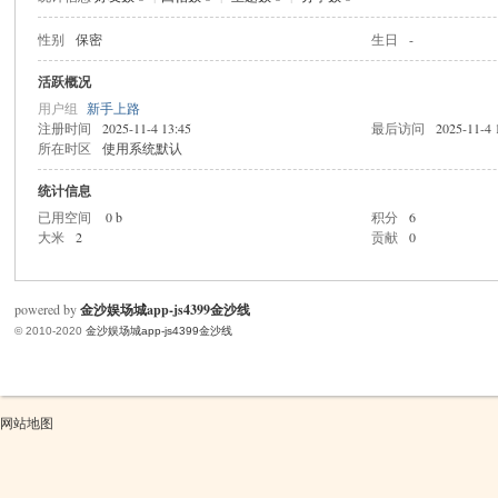
性别
保密
生日
-
米
活跃概况
用户组
新手上路
注册时间
2025-11-4 13:45
最后访问
2025-11-4 
所在时区
使用系统默认
统计信息
已用空间
0 b
积分
6
大米
2
贡献
0
cm
powered by
金沙娱场城app-js4399金沙线
© 2010-2020
金沙娱场城app-js4399金沙线
网站地图