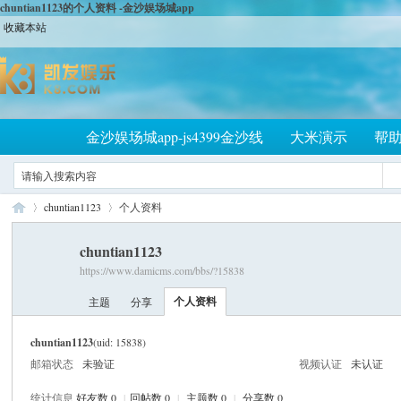
chuntian1123的个人资料 -金沙娱场城app
收藏本站
金沙娱场城app-js4399金沙线
大米演示
帮
chuntian1123
个人资料
chuntian1123
https://www.damicms.com/bbs/?15838
大
›
›
个人资料
主题
分享
chuntian1123
(uid: 15838)
邮箱状态
未验证
视频认证
未认证
统计信息
好友数 0
|
回帖数 0
|
主题数 0
|
分享数 0