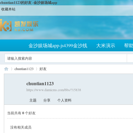
chuntian1123的好友 -金沙娱场城app
收藏本站
金沙娱场城app-js4399金沙线
大米演示
帮
chuntian1123
好友
chuntian1123
https://www.damicms.com/bbs/?15838
大
›
›
主题
分享
个人资料
当前共有
0
个好友
没有相关成员