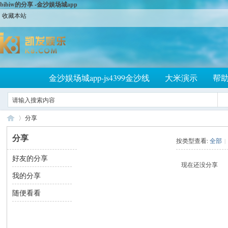
bibiw的分享 -金沙娱场城app
收藏本站
金沙娱场城app-js4399金沙线
大米演示
帮
分享
分享
按类型查看:
全部
|
好友的分享
大
›
现在还没分享
我的分享
随便看看