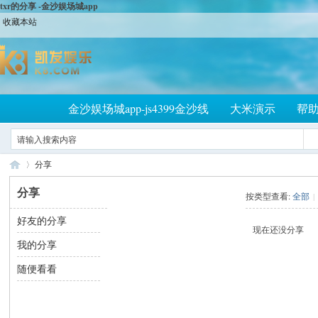
txr的分享 -金沙娱场城app
收藏本站
金沙娱场城app-js4399金沙线
大米演示
帮
分享
分享
按类型查看:
全部
|
好友的分享
大
›
现在还没分享
我的分享
随便看看