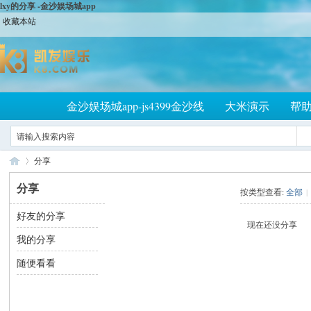
lxy的分享 -金沙娱场城app
收藏本站
金沙娱场城app-js4399金沙线
大米演示
帮
分享
分享
按类型查看:
全部
|
好友的分享
大
›
现在还没分享
我的分享
随便看看