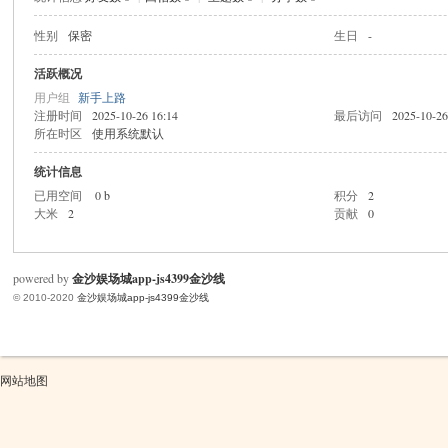
性别
保密
生日
-
米
活跃概况
用户组
新手上路
注册时间
2025-10-26 16:14
最后访问
2025-10-26
所在时区
使用系统默认
统计信息
已用空间
0 b
积分
2
大米
2
贡献
0
cm
powered by
金沙娱场城app-js4399金沙线
© 2010-2020
金沙娱场城app-js4399金沙线
网站地图