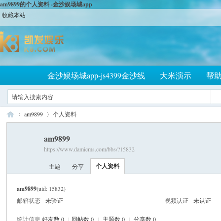
am9899的个人资料 -金沙娱场城app
收藏本站
金沙娱场城app-js4399金沙线
大米演示
帮
am9899
个人资料
am9899
https://www.damicms.com/bbs/?15832
大
›
›
个人资料
主题
分享
am9899
(uid: 15832)
邮箱状态
未验证
视频认证
未认证
统计信息
好友数 0
|
回帖数 0
|
主题数 0
|
分享数 0