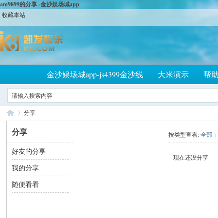
am9899的分享 -金沙娱场城app
收藏本站
金沙娱场城app-js4399金沙线
大米演示
帮
分享
分享
按类型查看:
全部
|
好友的分享
大
›
现在还没分享
我的分享
随便看看