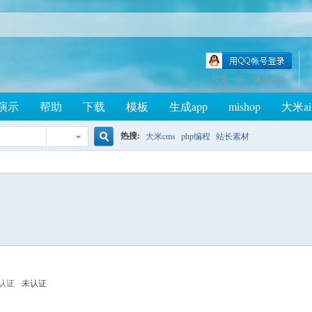
只需一步，快速开始
演示
帮助
下载
模板
生成app
mishop
大米ai
热搜:
大米cms
php编程
站长素材
搜
索
认证
未认证