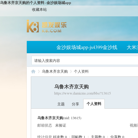
乌鲁木齐京天购的个人资料 -金沙娱场城app
收藏本站
金沙娱场城app-js4399金沙线
大米
乌鲁木齐京天购
个人资料
乌鲁木齐京天购
https://www.damicms.com/bbs/?13615
大
›
›
个人资料
主题
分享
乌鲁木齐京天购
(uid: 13615)
邮箱状态
未验证
视频
统计信息
好友数 0
|
回帖数 1
|
主题数 0
|
分享数 0