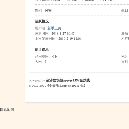
性别
保密
生日
米
活跃概况
用户组
新手上路
注册时间
2019-1-27 10:47
最后
上次发表时间
2019-2-19 11:06
所在
统计信息
已用空间
0 b
积分
大米
7
贡献
cm
powered by
金沙娱场城app-js4399金沙线
© 2010-2020
金沙娱场城app-js4399金沙线
网站地图