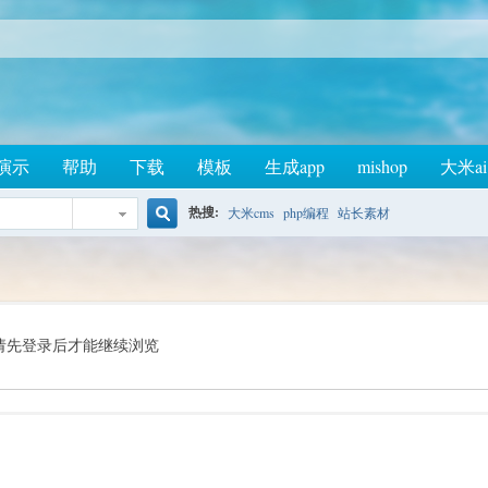
演示
帮助
下载
模板
生成app
mishop
大米ai
热搜:
大米cms
php编程
站长素材
搜
索
请先登录后才能继续浏览