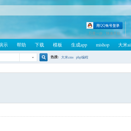
只需一步，快速开始
演示
帮助
下载
模板
生成app
mishop
大米ai
热搜:
大米cms
php编程
搜
索