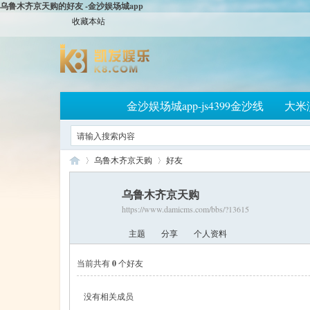
乌鲁木齐京天购的好友 -金沙娱场城app
收藏本站
金沙娱场城app-js4399金沙线
大米
乌鲁木齐京天购
好友
乌鲁木齐京天购
https://www.damicms.com/bbs/?13615
大
›
›
主题
分享
个人资料
当前共有
0
个好友
没有相关成员