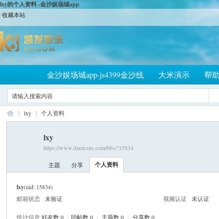
lxy的个人资料 -金沙娱场城app
收藏本站
金沙娱场城app-js4399金沙线
大米演示
帮
lxy
个人资料
lxy
https://www.damicms.com/bbs/?15834
大
›
›
个人资料
主题
分享
lxy
(uid: 15834)
邮箱状态
未验证
视频认证
未认证
统计信息
好友数 0
|
回帖数 0
|
主题数 0
|
分享数 0