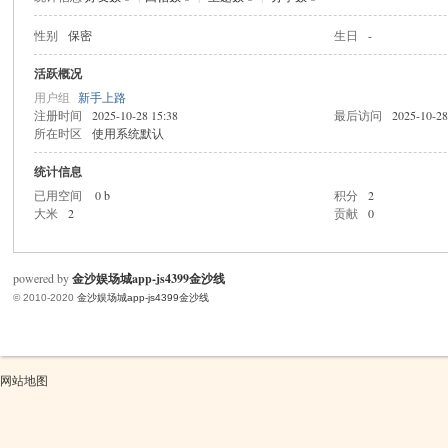
性别
保密
生日
-
米
活跃概况
用户组
新手上路
注册时间
2025-10-28 15:38
最后访问
2025-10-28
所在时区
使用系统默认
统计信息
已用空间
0 b
积分
2
大米
2
贡献
0
cm
powered by
金沙娱场城app-js4399金沙线
© 2010-2020
金沙娱场城app-js4399金沙线
网站地图