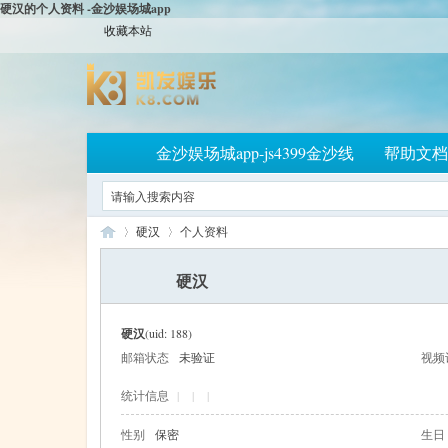
硬汉的个人资料 -金沙娱场城app
收藏本站
金沙娱场城app-js4399金沙线
帮助文档
硬汉
个人资料
硬汉
大
›
›
硬汉
(uid: 188)
邮箱状态
未验证
视频
统计信息
|
|
|
性别
保密
生日