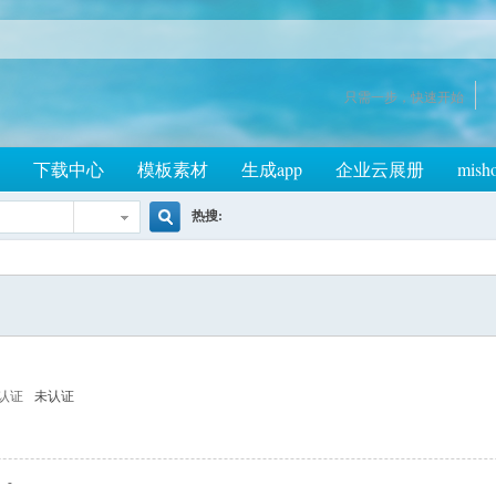
只需一步，快速开始
下载中心
模板素材
生成app
企业云展册
mish
热搜:
搜
索
认证
未认证
-