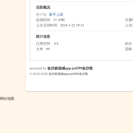
活跃概况
用户组
新手上路
在线时间
15 小时
注册
米
上次活动时间
2018-3-22 19:12
上次
统计信息
已用空间
0 b
积分
大米
99
贡献
powered by
金沙娱场城app-js4399金沙线
© 2010-2020
金沙娱场城app-js4399金沙线
cm
网站地图