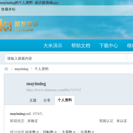
mayiming的个人资料 -金沙娱场城app
收藏本站
大米演示
帮助文档
下载中心
模
mayiming
个人资料
mayiming
https://www.damicms.com/bbs/?15747
大
›
›
个人资料
主题
分享
mayiming
(uid: 15747)
邮箱状态
未验证
视频认证
未认证
统计信息
好友数 0
|
回帖数 0
|
主题数 0
|
分享数 0