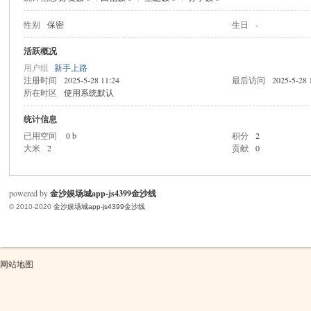
性别
保密
生日
-
米
活跃概况
用户组
新手上路
注册时间
2025-5-28 11:24
最后访问
2025-5-28 
所在时区
使用系统默认
统计信息
已用空间
0 b
积分
2
大米
2
贡献
0
cm
powered by
金沙娱场城app-js4399金沙线
© 2010-2020
金沙娱场城app-js4399金沙线
网站地图