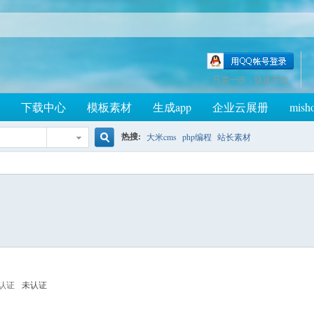
只需一步，快速开始
下载中心
模板素材
生成app
企业云展册
mish
热搜:
大米cms
php编程
站长素材
搜
索
认证
未认证