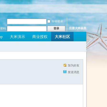
自动登录
注册大米会员
密码
登录
大米社区
op
大米演示
商业授权
加为好友
发送消息