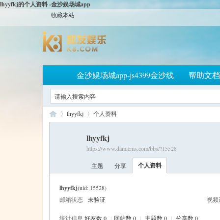
lhyyfkj的个人资料 -金沙娱场城app
收藏本站
金沙娱场城app-js4399金沙线
帮助文档
lhyyfkj
个人资料
lhyyfkj
https://www.damicms.com/bbs/?15528
大
›
›
个人资料
主题
分享
lhyyfkj
(uid: 15528)
邮箱状态
未验证
视频
统计信息
好友数 0
|
回帖数 0
|
主题数 0
|
分享数 0