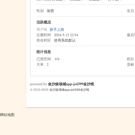
性别
保密
生日
米
活跃概况
用户组
新手上路
注册时间
2024-5-12 22:54
最后
所在时区
使用系统默认
统计信息
已用空间
0 b
积分
大米
2
贡献
cm
powered by
金沙娱场城app-js4399金沙线
© 2010-2020
金沙娱场城app-js4399金沙线
网站地图