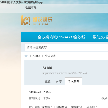
54188的个人资料 -金沙娱场城app
收藏本站
金沙娱场城app-js4399金沙线
帮助文档
54188
个人资料
54188
https://www.damicms.com/bbs/?15524
大
›
›
个人资料
主题
分享
54188
(uid: 15524)
邮箱状态
未验证
视频
统计信息
好友数 0
|
回帖数 0
|
主题数 0
|
分享数 0