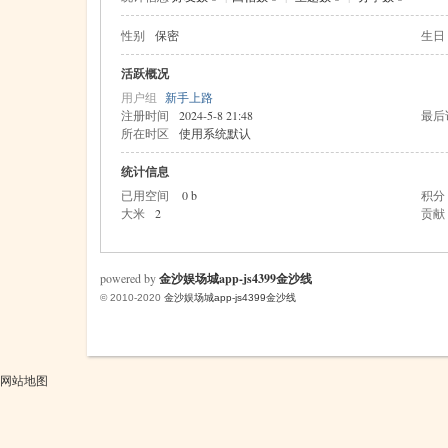
性别
保密
生日
米
活跃概况
用户组
新手上路
注册时间
2024-5-8 21:48
最后
所在时区
使用系统默认
统计信息
已用空间
0 b
积分
大米
2
贡献
cm
powered by
金沙娱场城app-js4399金沙线
© 2010-2020
金沙娱场城app-js4399金沙线
网站地图