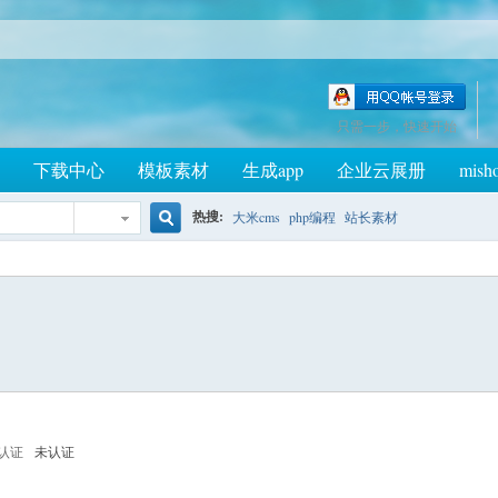
只需一步，快速开始
下载中心
模板素材
生成app
企业云展册
mish
热搜:
大米cms
php编程
站长素材
搜
索
认证
未认证