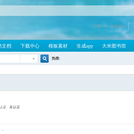
只需一步，快速开始
助文档
下载中心
模板素材
生成app
大米图书馆
热搜:
搜
索
认证
未认证
-