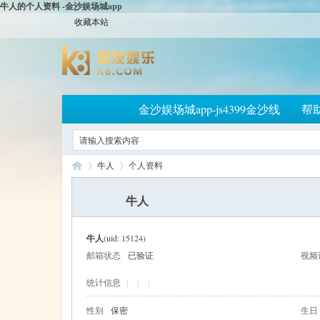
牛人的个人资料 -金沙娱场城app
收藏本站
金沙娱场城app-js4399金沙线
帮
牛人
个人资料
牛人
大
›
›
牛人
(uid: 15124)
邮箱状态
已验证
视频
统计信息
|
|
|
性别
保密
生日