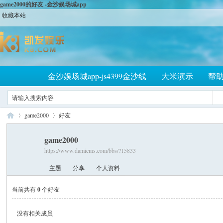
game2000的好友 -金沙娱场城app
收藏本站
金沙娱场城app-js4399金沙线
大米演示
帮
game2000
好友
game2000
https://www.damicms.com/bbs/?15833
大
›
›
主题
分享
个人资料
当前共有
0
个好友
没有相关成员