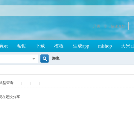
只需一步，快速开始
演示
帮助
下载
模板
生成app
mishop
大米ai
热搜:
搜
类型查看:
|
|
|
|
|
|
|
索
现在还没分享