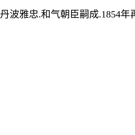
丹波雅忠.和气朝臣嗣成.1854年