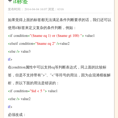
if标签
发布时间： 2014-04-04 16:07 浏览：6316
如果觉得上面的标签都无法满足条件判断要求的话，我们还可以
使用
if
标签来定义复杂的条件判断，例如：
<
if condition
=
"($name eq 1) or ($name gt 100) "
>
value1
<
elseif condition
=
"$name eq 2"
/>
value2
<
else
/>
value3
if
>
在
condition
属性中可以支持
eq
等判断表达式，同上面的比较标
签，但是不支持带有
”>”
、
”<”
等符号的用法，因为会混淆模板解
析，所以下面的用法是错误的：
<
if condition
=
"$id < 5 "
>
value1
<
else
/>
value2
if
>
必须改成：