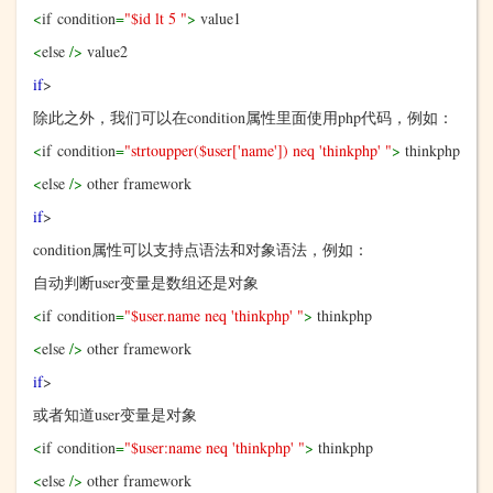
<
if condition
=
"$id lt 5 "
>
value1
<
else
/>
value2
if
>
除此之外，我们可以在
condition
属性里面使用
php
代码，例如：
<
if condition
=
"strtoupper($user['name']) neq 'thinkphp' "
>
thinkphp
<
else
/>
other framework
if
>
condition
属性可以支持点语法和对象语法，例如：
自动判断
user
变量是数组还是对象
<
if condition
=
"$user.name neq 'thinkphp' "
>
thinkphp
<
else
/>
other framework
if
>
或者知道
user
变量是对象
<
if condition
=
"$user:name neq 'thinkphp' "
>
thinkphp
<
else
/>
other framework