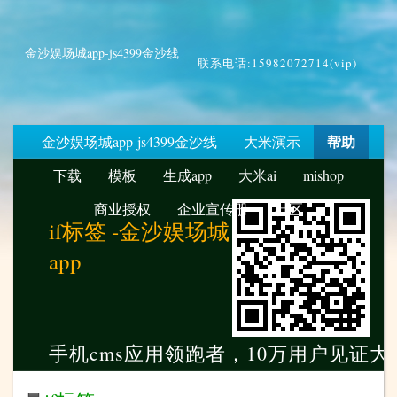
金沙娱场城app-js4399金沙线
联系电话:15982072714(vip)
帮助
金沙娱场城app-js4399金沙线
大米演示
下载
模板
生成app
大米ai
mishop
商业授权
企业宣传册
社区
if标签 -金沙娱场城
app
手机cms应用领跑者，10万用户见证大