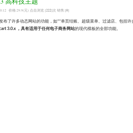
art 3 高科技主题
0:12 价格:29.9(元) 点击浏览 [
222
]次 销售:[
0
]
发布了许多动态网站的功能，如**单页结账、超级菜单、过滤店、包括许
ncart 3.0.x ，具有适用于任何
电子商务网站
的现代模板的全部功能。