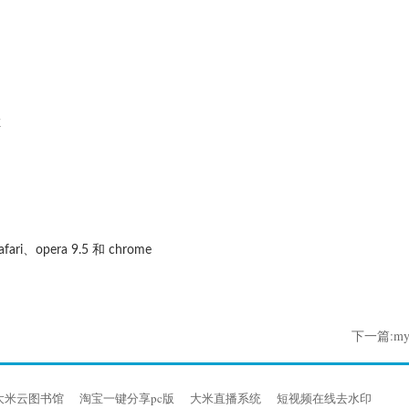
栏
afari、opera 9.5 和 chrome
下一篇:mys
大米云图书馆
淘宝一键分享pc版
大米直播系统
短视频在线去水印