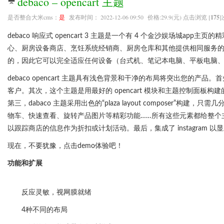
debaco – opencart 主题
是否整合大米cms：
是
发布时间： 2022-12-06 09:50 价格:29.9(元) 点击浏览 [
175
]
debaco 响应式 opencart 3 主题是一个有 4 个金沙娱场城
心、厨房设备商店、烹饪系统经销商、厨房仓库和其他提供相同服务的人
的，因此它可以完全适应任何设备（台式机、笔记本电脑、平板电脑、手机）
debaco opencart 主题具有浅色背景和干净的布局将突出您的产
客户。其次，这个主题是用最好的 opencart 模块和主题控制面
第三，dabaco 主题采用出色的“plaza layout composer
物车、快速查看、旋转产品图片等精彩功能……所有这些元素都给整个
以跟踪商店的信息作为折扣或计划活动。最后，集成了 instagram 以显示您拥有
现在，不要犹豫，点击demo体验吧！
功能和扩展
反应灵敏，视网膜就绪
4种不同的布局